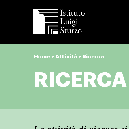
Istituto
Luigi
Home
>
Attività
>
Ricerca
Sturzo
RICERCA