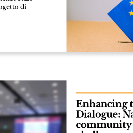
ogetto di
Enhancing t
Dialogue: Nat
community 