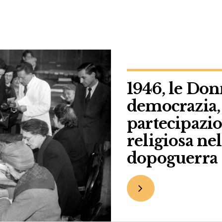
1946, le Donn
democrazia, 
partecipazi
religiosa ne
dopoguerra