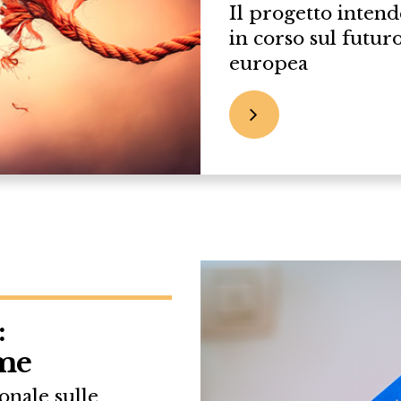
Il progetto intend
in corso sul futur
europea
:
rme
onale sulle