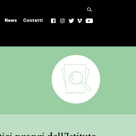
News
Contatti
f
Ig
t
v
yt