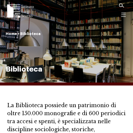
Istituto
Luigi
Menu
Sturzo
Home
>
Biblioteca
Biblioteca
La Biblioteca possiede un patrimonio di
oltre 150.000 monografie e di 600 periodici
tra accesi e spenti, è specializzata nelle
discipline sociologiche, storiche,