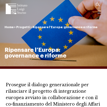
Istituto
Luigi
Menu
Sturzo
Home
>
Progetti
>
Ripensare l’Europa: governance e riforme
Ripensare l’Europa:
governance e riforme
Prosegue il dialogo generazionale per
rilanciare il progetto di integrazione
europea avviato in collaborazione e con il
co-finanziamento del Ministero degli Affari