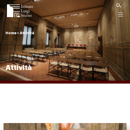
Istituto
Luigi
Menu
Sturzo
Home
>
Attività
Attività