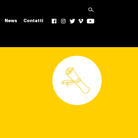
News
Contatti
f
Ig
t
v
yt