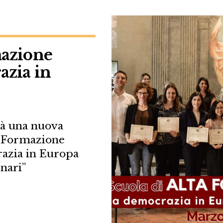
mazione
azia in
rà una nuova
ta Formazione
crazia in Europa
nari”