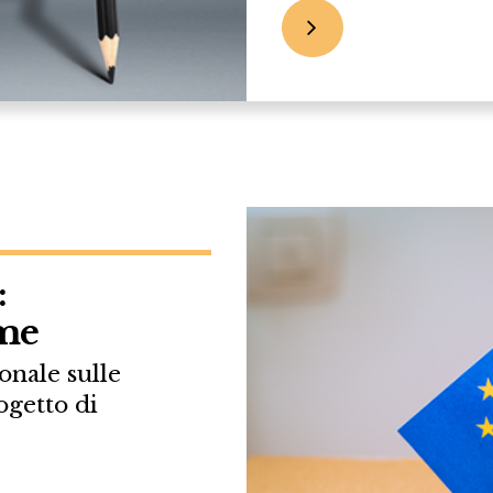
:
rme
onale sulle
ogetto di