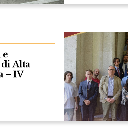
 e
di Alta
a – IV