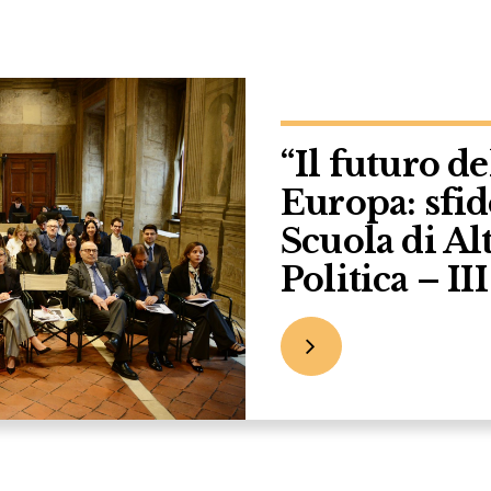
“Il futuro d
Europa: sfid
Scuola di A
Politica – II