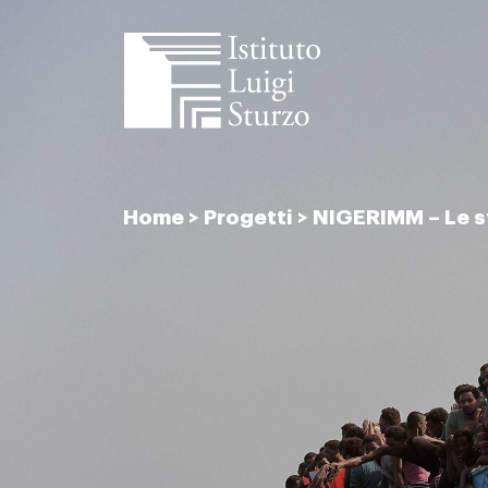
Istituto
Luigi
Home
>
Progetti
>
NIGERIMM – Le sf
Sturzo