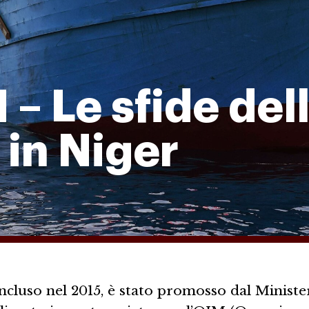
 Le sfide del
 in Niger
oncluso nel 2015, è stato promosso dal Ministe