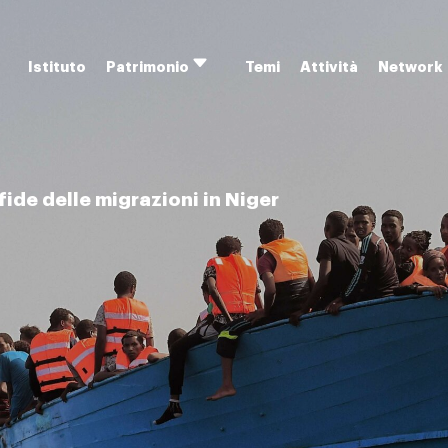
Istituto
Temi
Attività
Network
Patrimonio
Apri
menu
ide delle migrazioni in Niger