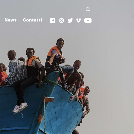
News
Contatti
f
Ig
t
v
yt