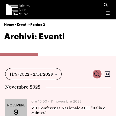
Istituto
Luigi
Menu
Sturzo
Home
>
Eventi
>
Pagina 2
Archivi:
Eventi
Ev
Event
Cerca
11/9/2022
 - 
2/14/2023
Ele
Vi
Seleziona
Ricer
Novembre 2022
la
Na
data.
e
ore 15:00 -
11 novembre 2022
NOVEMBRE
VII Conferenza Nazionale AICI “Italia è
viste
9
cultura”