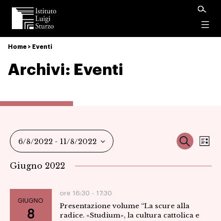
Istituto
Luigi
Menu
Sturzo
Home
>
Eventi
Archivi:
Eventi
Ev
Event
Cerca
6/8/2022
 - 
11/8/2022
Ele
Vi
Seleziona
Ricer
Giugno 2022
la
Na
data.
e
ore 16:30 -
17:30
GIUGNO
Presentazione volume “La scure alla
viste
8
radice. «Studium», la cultura cattolica e