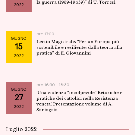
la guerra (1939-19459)” di T. Torresi
2022
Navig
ore 17:00
GIUGNO
Lectio Magistralis “Per un’Europa più
15
sostenibile e resiliente: dalla teoria alla
pratica” di E. Giovannini
2022
ore 16:30 -
18:30
GIUGNO
‘Una violenza “incolpevole” Retoriche e
27
pratiche dei cattolici nella Resistenza
veneta’. Presentazione volume di A.
2022
Santagata
Luglio 2022