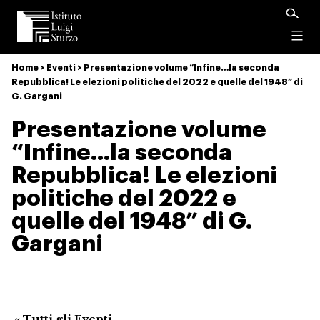
Istituto
Luigi
Menu
Sturzo
Home
>
Eventi
>
Presentazione volume “Infine…la seconda
Repubblica! Le elezioni politiche del 2022 e quelle del 1948” di
G. Gargani
Presentazione volume
“Infine…la seconda
Repubblica! Le elezioni
politiche del 2022 e
quelle del 1948” di G.
Gargani
« Tutti gli Eventi