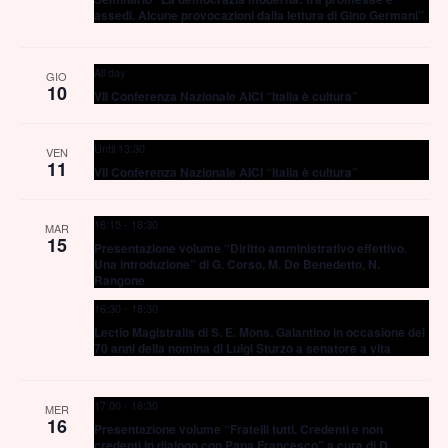
assedi. Alcune provocazioni dalla lettura di Gino Germani”
Navig
All day
GIO
10
VII Conferenza Nazionale AICI “Italia è cultura”
Until 13:30
VEN
11
VII Conferenza Nazionale AICI “Italia è cultura”
16:15
-
18:30
MAR
15
Presentazione volume “Diritto amministrativo effettivo.
Una introduzione” di G. Corso, M. De Benedetto, N.
Rangone
16:30
-
18:30
Lectio Magistralis di S. E. Mons. Galantino in occasione dei
70 anni della nomina di Luigi Sturzo a senatore a vita
17:00
-
18:30
MER
16
Presentazione volume “Fratelli tutti. Credenti e non
credenti in dialogo con Papa Francesco” a cura di D.