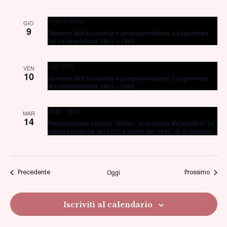
10:00 onwards
GIO
9
Governo dell’economia e programmazione. L’esperienza
del centrosinistra 1961 – 1963
Until 13:00
VEN
10
Governo dell’economia e programmazione. L’esperienza
del centrosinistra 1961 – 1963
16:30
-
18:30
MAR
14
Presentazione volume “Infine…la seconda Repubblica! Le
elezioni politiche del 2022 e quelle del 1948” di G. Gargani
Oggi
Eventi
Eventi
Precedente
Prossimo
Iscriviti al calendario