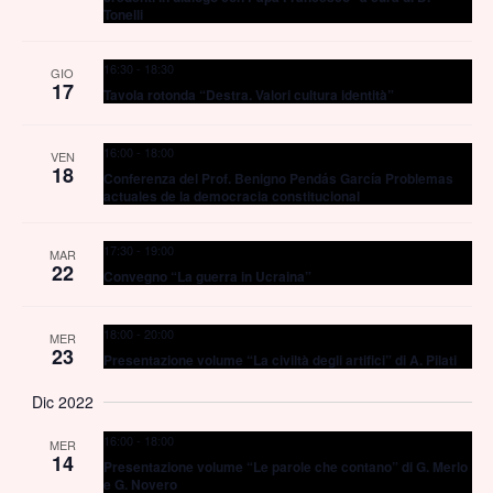
Tonelli
16:30
-
18:30
GIO
17
Tavola rotonda “Destra. Valori cultura identità”
16:00
-
18:00
VEN
18
Conferenza del Prof. Benigno Pendás García Problemas
actuales de la democracia constitucional
17:30
-
19:00
MAR
22
Convegno “La guerra in Ucraina”
18:00
-
20:00
MER
23
Presentazione volume “La civiltà degli artifici” di A. Pilati
Dic 2022
16:00
-
18:00
MER
14
Presentazione volume “Le parole che contano” di G. Merlo
e G. Novero