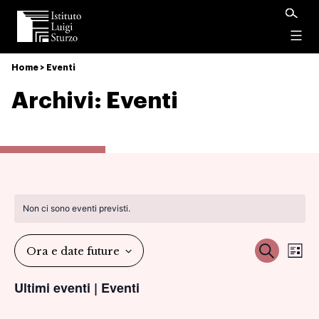
Istituto
Luigi
Menu
Sturzo
Home
>
Eventi
Archivi:
Eventi
Non ci sono eventi previsti.
Ev
Event
Cerca
Ora e date future
Ele
Vi
Seleziona
Ricer
Ultimi eventi | Eventi
la
Na
data.