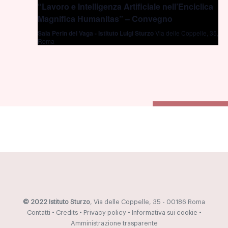
“Lavoro e Intelligenza Artificiale nell’Enciclica
Magnifica Humanitas” – Convegno
Sala Perin del Vaga - Istituto Luigi Sturzo
Via delle Coppelle, 35,
Roma
© 2022 Istituto Sturzo
, Via delle Coppelle, 35 - 00186 Roma
Contatti
•
Credits
•
Privacy policy
•
Informativa sui cookie
•
Amministrazione trasparente