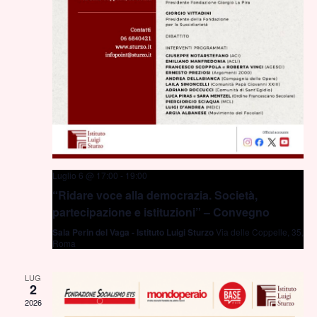
Luglio 6 @ 17:00
-
19:00
“Ridare voce alla democrazia. Società,
partecipazione e istituzioni” – Convegno
Sala Perin del Vaga - Istituto Luigi Sturzo
Via delle Coppelle, 35,
Roma
LUG
2
2026