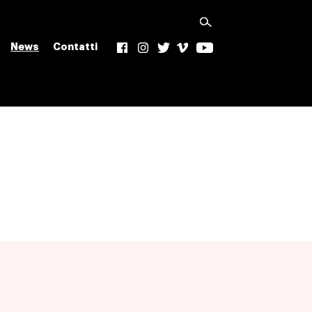
News
Contatti
f
Ig
t
v
yt