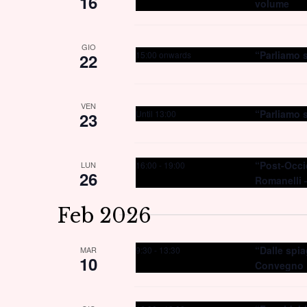
16
volume
GIO
“Parliamo 
15:00 onwards
22
VEN
“Parliamo 
Until 13:00
23
“Post-Occid
16:00
-
19:00
LUN
26
Romanelli 
Feb 2026
“Dalle spia
9:30
-
13:30
MAR
10
Convegno