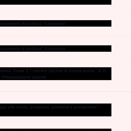
seriamente di politica” Convegno
seriamente di politica” Convegno
ente. Come il 7 ottobre riscrive la nostra storia” di R.
– Presentazione volume
gge alle coste: progressi, problemi e prospettive” –