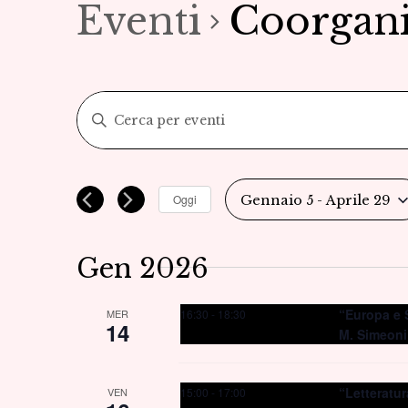
Eventi
Coorgani
Eventi
Inserisci
Parola
Ricerca
Chiave.
Cerca
e
Oggi
Gennaio 5
 - 
Aprile 29
Eventi
Seleziona
viste
per
la
Parola
Gen 2026
Navigazione
data.
Chiave.
“Europa e S
16:30
-
18:30
MER
14
M. Simeoni
“Letteratur
15:00
-
17:00
VEN