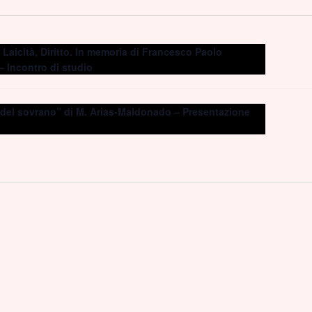
 Laicità, Diritto. In memoria di Francesco Paolo
– Incontro di studio
 del sovrano” di M. Arias-Maldonado – Presentazione