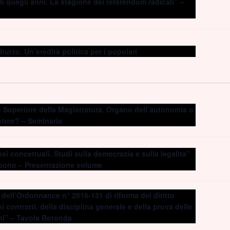
i quegli anni. La stagione dei referendum radicali” –
turzo. Un’eredità politica per i popolari
o Superiore della Magistratura. Organo dell’autonomia o
otere? – Seminario
i concettuali. Studi sulla democrazia e sulla legalità”
obono – Presentazione volume
 dell’Ordonnance n° 2016-131 di riforma del diritto
i contratti, della disciplina generale e della prova delle
ni” – Tavola Rotonda