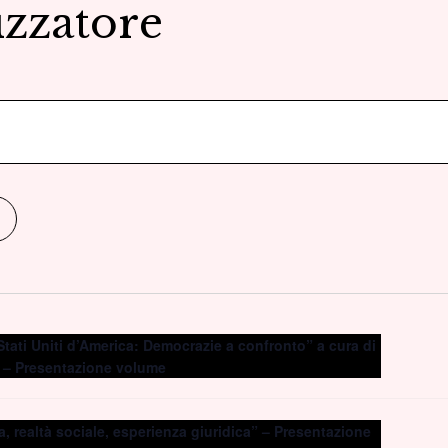
zzatore
tati Uniti d’America: Democrazie a confronto” a cura di
 – Presentazione volume
a, realtà sociale, esperienza giuridica” – Presentazione