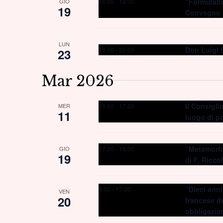
“Formidabil
16:00
-
18:00
GIO
19
Convegno
LUN
Don Luigi S
18:00
-
20:00
23
Mar 2026
Il Consigli
15:00
-
17:00
MER
11
luogo di p
“Metamorfos
17:00
-
19:00
GIO
19
di F. Ricc
“Dieci anni
9:30
-
17:00
VEN
20
francese de
obbligazio