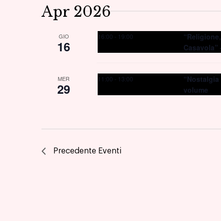
Apr 2026
“Religione,
16:00
-
19:00
GIO
16
Casavola” 
“Nostalgia
11:00
-
13:00
MER
29
volume
Precedente
Eventi