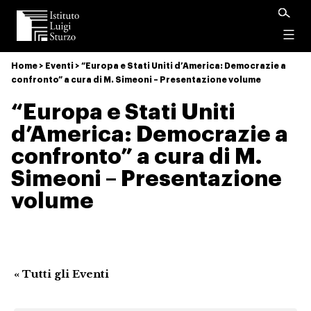
Istituto
Luigi
Menu
Sturzo
Home
>
Eventi
>
“Europa e Stati Uniti d’America: Democrazie a
confronto” a cura di M. Simeoni – Presentazione volume
“Europa e Stati Uniti
d’America: Democrazie a
confronto” a cura di M.
Simeoni – Presentazione
volume
« Tutti gli Eventi