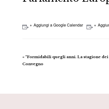
Aggiungi a Google Calendar
Aggiun
Evento
«
“Formidabili quegli anni. La stagione dei
Navigazione
Convegno