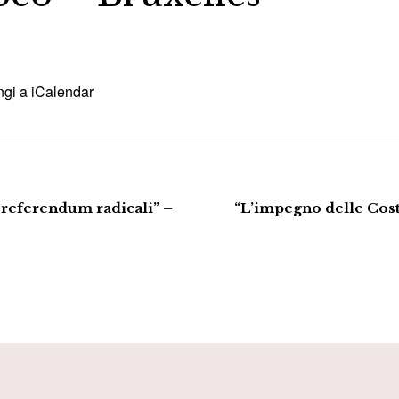
gi a iCalendar
 referendum radicali” –
“L’impegno delle Costit