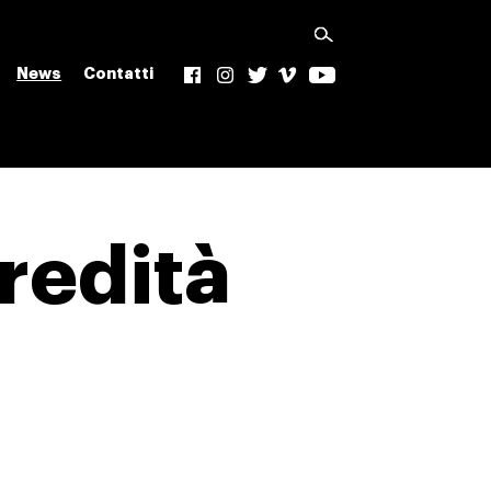
News
Contatti
f
Ig
t
v
yt
redità