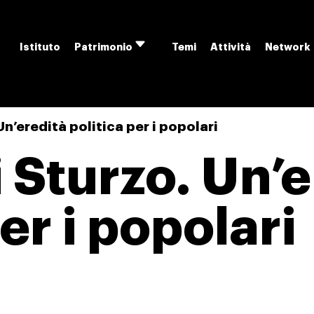
Istituto
Temi
Attività
Network
Patrimonio
Apri
menu
Un’eredità politica per i popolari
 Sturzo. Un’e
er i popolari