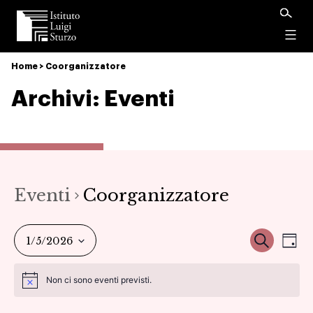
Istituto
Luigi
Menu
Sturzo
Home
>
Coorganizzatore
Archivi:
Eventi
Eventi
Coorganizzatore
Ev
Event
Cerca
1/5/2026
Gio
Vi
Seleziona
Ricer
Non ci sono eventi previsti.
la
Na
data.
e