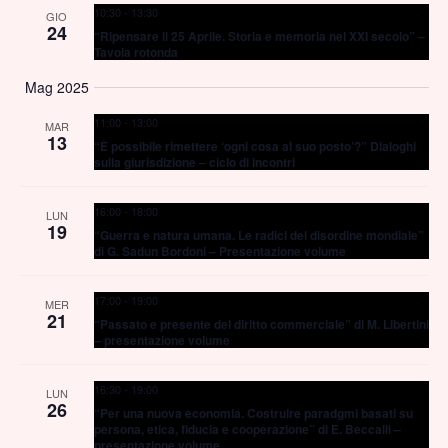
10:30
-
13:30
GIO
Navig
24
“Ripensare il 25 Aprile. Storia e memoria nel XXI secolo” –
Tavola rotonda
Mag 2025
11:00
-
13:00
MAR
13
“È possibile rimettere ‘ogni cosa al suo posto’?” Dialoghi
sulla giurisdizione – ciclo di incontri
16:00
-
18:00
LUN
19
“Guerra e natura umana. Le radici del disordine mondiale”
di G. Sadun Bordoni – Presentazione volume
17:00
-
19:00
MER
21
“Passato e presente del diritto commerciale” di M. Libertini
– presentazione volume
16:30
-
19:00
LUN
26
“Per una nuova economia. Costruire paradgmi basati su
persona, etica, fiducia e cooperazione” di E. Beccalli –
presentazione volume