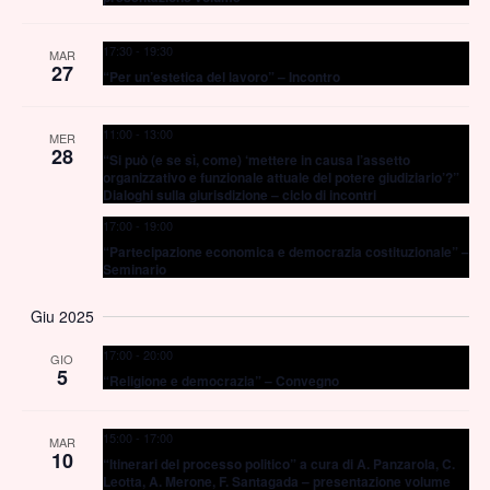
17:30
-
19:30
MAR
27
“Per un’estetica del lavoro” – Incontro
11:00
-
13:00
MER
28
“Si può (e se sì, come) ‘mettere in causa l’assetto
organizzativo e funzionale attuale del potere giudiziario’?”
Dialoghi sulla giurisdizione – ciclo di incontri
17:00
-
19:00
“Partecipazione economica e democrazia costituzionale” –
Seminario
Giu 2025
17:00
-
20:00
GIO
5
“Religione e democrazia” – Convegno
15:00
-
17:00
MAR
10
“Itinerari del processo politico” a cura di A. Panzarola, C.
Leotta, A. Merone, F. Santagada – presentazione volume