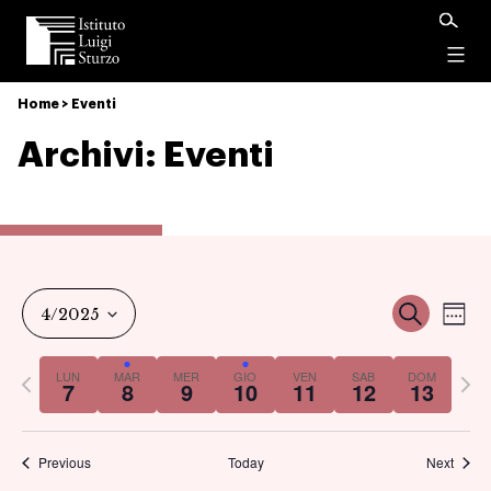
Istituto
Luigi
Menu
Sturzo
Home
>
Eventi
Archivi:
Eventi
Ev
Event
Cerca
4/2025
Set
Vi
Select
Ricer
Previous
Nex
LUN
MAR
MER
GIO
VEN
SAB
DOM
date.
7
8
9
10
11
12
13
Na
week
we
e
Previous
Today
Next
viste