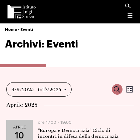
Istituto
Luigi
Menu
Sturzo
Home
>
Eventi
Archivi:
Eventi
Ev
Event
Cerca
4/9/2025
 - 
6/17/2025
Ele
Vi
Seleziona
Ricer
Aprile 2025
la
Na
data.
e
ore 17:00 -
19:00
APRILE
“Europa e Democrazia” Ciclo di
viste
10
incontri in difesa della democrazia