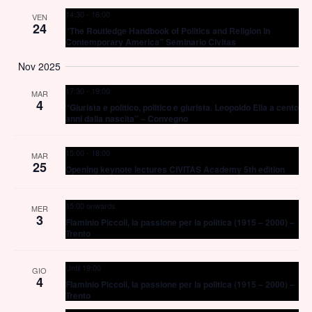
14:30
-
16:00
VEN
24
“The Routledge Handbook of Politics and Religion in
Contemporary America” Seminario Civitas
Nov 2025
17:30
-
19:00
MAR
4
“Giurista e politico, politico e giurista. Leopoldo Elia a cento
anni dalla nascita” – Convegno
15:00
-
18:00
MAR
25
Opening keynote lectures CIVITAS Academy 5th edition
15:00 onwards
MER
3
Flaminio Piccoli, la passione per la politica (1915 – 2000) –
Trento
Until 19:00
GIO
4
Flaminio Piccoli, la passione per la politica (1915 – 2000) –
Trento