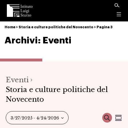
Istituto
Luigi
Menu
Sturzo
Home
>
Storia e culture politiche del Novecento
>
Pagina 3
Archivi:
Eventi
Eventi
Storia e culture politiche del
Novecento
Ev
Event
Cerca
3/27/2025
 - 
4/24/2026
Sum
Seleziona