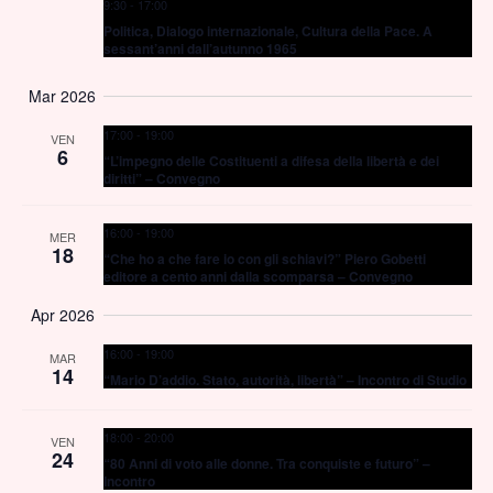
9:30
-
17:00
Politica, Dialogo internazionale, Cultura della Pace. A
sessant’anni dall’autunno 1965
Mar 2026
17:00
-
19:00
VEN
6
“L’impegno delle Costituenti a difesa della libertà e dei
diritti” – Convegno
16:00
-
19:00
MER
18
“Che ho a che fare io con gli schiavi?” Piero Gobetti
editore a cento anni dalla scomparsa – Convegno
Apr 2026
16:00
-
19:00
MAR
14
“Mario D’addio. Stato, autorità, libertà” – Incontro di Studio
18:00
-
20:00
VEN
24
“80 Anni di voto alle donne. Tra conquiste e futuro” –
Incontro