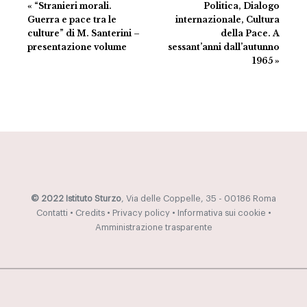
«
“Stranieri morali.
Politica, Dialogo
Navigazione
Guerra e pace tra le
internazionale, Cultura
culture” di M. Santerini –
della Pace. A
presentazione volume
sessant’anni dall’autunno
1965
»
© 2022 Istituto Sturzo
, Via delle Coppelle, 35 - 00186 Roma
Contatti
•
Credits
•
Privacy policy
•
Informativa sui cookie
•
Amministrazione trasparente