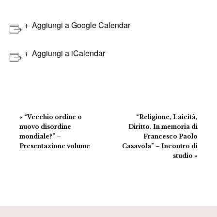
Aggiungi a Google Calendar
Aggiungi a iCalendar
Evento
«
“Vecchio ordine o
“Religione, Laicità,
Navigazione
nuovo disordine
Diritto. In memoria di
mondiale?” –
Francesco Paolo
Presentazione volume
Casavola” – Incontro di
studio
»