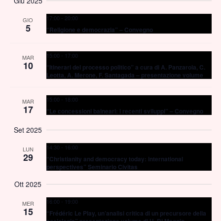
Giu 2025
17:00
-
20:00
GIO
5
“Religione e democrazia” – Convegno
15:00
-
17:00
MAR
10
“Itinerari del processo politico” a cura di A. Panzarola, C.
Leotta, A. Merone, F. Santagada – presentazione volume
15:00
-
18:00
MAR
17
“Le concessioni balneari: i recenti sviluppi” – Convegno
Set 2025
14:30
-
16:00
LUN
29
“Christianity and democracy today: international
perspectives” Seminario Civitas
Ott 2025
16:00
-
19:00
MER
15
“Frédéric Le Play, un’analisi critica di un precursore della