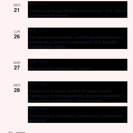
17:00
-
19:00
MER
Navig
21
“Passato e presente del diritto commerciale” di M. Libertini
– presentazione volume
16:30
-
19:00
LUN
26
“Per una nuova economia. Costruire paradgmi basati su
persona, etica, fiducia e cooperazione” di E. Beccalli –
presentazione volume
17:30
-
19:30
MAR
27
“Per un’estetica del lavoro” – Incontro
11:00
-
13:00
MER
28
“Si può (e se sì, come) ‘mettere in causa l’assetto
organizzativo e funzionale attuale del potere giudiziario’?”
Dialoghi sulla giurisdizione – ciclo di incontri
17:00
-
19:00
“Partecipazione economica e democrazia costituzionale” –
Seminario