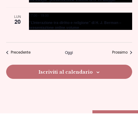
sociologia” presentazione volume di U. Di Maggio
17:00
-
19:00
LUN
20
“L’interazione tra diritto e religione” di H. J. Berman –
presentazione online volume
Oggi
Eventi
Eventi
Precedente
Prossimo
Iscriviti al calendario