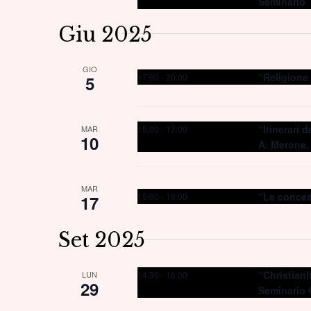
Seminario
Giu 2025
GIO
“Religione
17:00
-
20:00
5
“Itinerari 
15:00
-
17:00
MAR
10
A. Merone,
MAR
“Le conces
15:00
-
18:00
17
Set 2025
“Christian
14:30
-
16:00
LUN
29
Seminario 