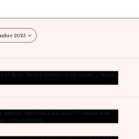
embre 2025
il 25 Aprile. Storia e memoria nel XXI secolo” – Tavola
e rimettere ‘ogni cosa al suo posto’?” Dialoghi sulla
ne – ciclo di incontri