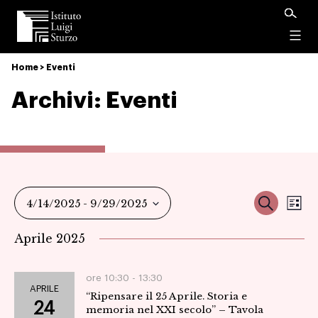
Istituto
Luigi
Menu
Sturzo
Home
>
Eventi
Archivi:
Eventi
Ev
Event
Cerca
4/14/2025
 - 
9/29/2025
Ele
Vi
Seleziona
Ricer
Aprile 2025
la
Na
data.
e
ore 10:30 -
13:30
APRILE
“Ripensare il 25 Aprile. Storia e
viste
24
memoria nel XXI secolo” – Tavola