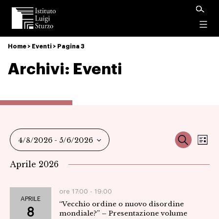
Istituto
Luigi
Menu
Sturzo
Home
>
Eventi
>
Pagina 3
Archivi:
Eventi
Ev
Event
Cerca
4/8/2026
 - 
5/6/2026
Ele
Vi
Seleziona
Ricer
Aprile 2026
la
Na
data.
e
ore 17:00 -
19:00
APRILE
“Vecchio ordine o nuovo disordine
viste
8
mondiale?” – Presentazione volume