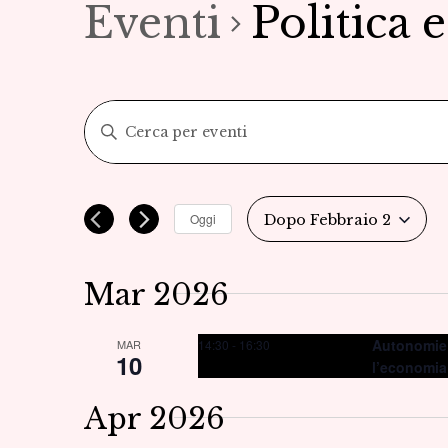
Eventi
Politica 
Eventi
Inserisci
Parola
Ricerca
Chiave.
Cerca
e
Oggi
Dopo Febbraio 2
Eventi
Seleziona
viste
per
la
Parola
Mar 2026
Navigazione
data.
Chiave.
Autonomie e 
14:30
-
16:30
MAR
10
l’economi
Apr 2026