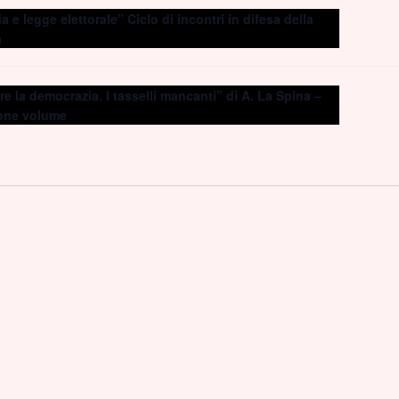
 e legge elettorale” Ciclo di incontri in difesa della
a
e la democrazia. I tasselli mancanti” di A. La Spina –
one volume