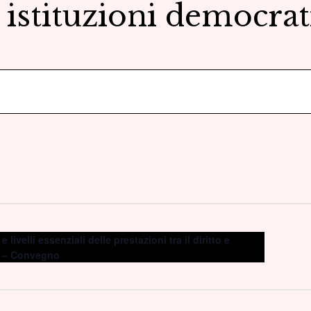
e istituzioni democra
livelli essenziali delle prestazioni tra il diritto e
a – Convegno