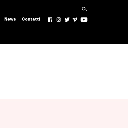
News
Contatti
f
Ig
t
v
yt