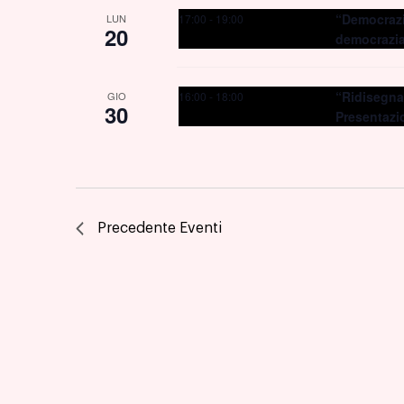
“Democrazia
17:00
-
19:00
LUN
20
democrazi
“Ridisegnar
16:00
-
18:00
GIO
30
Presentazi
Precedente
Eventi