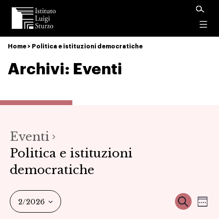
Istituto
Luigi
Menu
Sturzo
Home
>
Politica e istituzioni democratiche
Archivi:
Eventi
Eventi
Politica e istituzioni
democratiche
Ev
Event
Cerca
2/2026
Set
Select