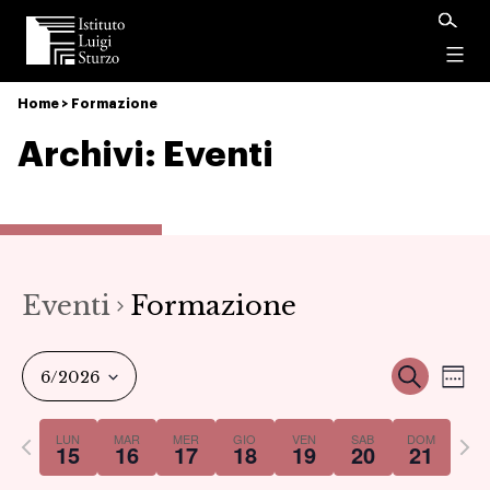
Istituto
Luigi
Menu
Sturzo
Home
>
Formazione
Archivi:
Eventi
Eventi
Formazione
Ev
Event
Cerca
6/2026
Set
Vi
Select
Ricer
Previous
Nex
LUN
MAR
MER
GIO
VEN
SAB
DOM
date.
15
16
17
18
19
20
21
Na
week
we
e