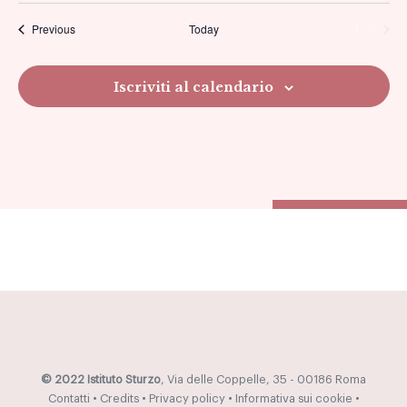
Previous
Today
Next
viste
Navig
Iscriviti al calendario
© 2022 Istituto Sturzo
, Via delle Coppelle, 35 - 00186 Roma
Contatti
•
Credits
•
Privacy policy
•
Informativa sui cookie
•