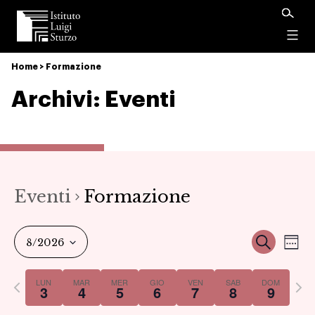
Istituto
Luigi
Menu
Sturzo
Home
>
Formazione
Archivi:
Eventi
Eventi
Formazione
Ev
Event
Cerca
8/2026
Set
Vi
Select
Ricer
Previous
Nex
LUN
MAR
MER
GIO
VEN
SAB
DOM
date.
3
4
5
6
7
8
9
Na
week
we
e