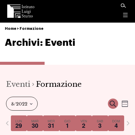
Istituto
Luigi
Menu
Sturzo
Home
>
Formazione
Archivi:
Eventi
Eventi
Formazione
Ev
Event
Cerca
8/2022
Set
Vi
Select
Ricer
Previous
Nex
LUN
MAR
MER
GIO
VEN
SAB
DOM
date.
29
30
31
1
2
3
4
Na
week
we
e