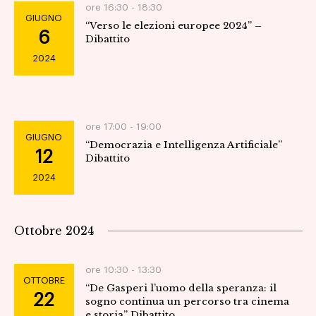
ore 16:30 -
18:30
GIUGNO
“Verso le elezioni europee 2024” –
6
Dibattito
2024
ore 17:00 -
19:00
GIUGNO
“Democrazia e Intelligenza Artificiale”
12
Dibattito
2024
Ottobre 2024
ore 10:30 -
13:30
OTTOBRE
“De Gasperi l’uomo della speranza: il
22
sogno continua un percorso tra cinema
e storia” Dibattito