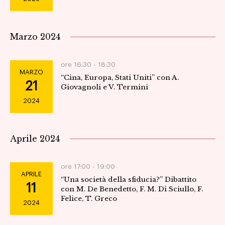
Marzo 2024
ore 16:30 -
18:30
MARZO
“Cina, Europa, Stati Uniti” con A.
21
Giovagnoli e V. Termini
2024
Aprile 2024
ore 17:00 -
19:00
APRILE
“Una società della sfiducia?” Dibattito
11
con M. De Benedetto, F. M. Di Sciullo, F.
Felice, T. Greco
2024