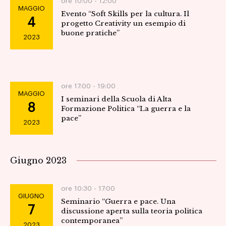
ore 10:00 -
12:00
MAGGIO
Evento “Soft Skills per la cultura. Il
viste
4
progetto Creativity un esempio di
buone pratiche”
2023
Navig
ore 17:00 -
19:00
MAGGIO
I seminari della Scuola di Alta
8
Formazione Politica “La guerra e la
pace”
2023
Giugno 2023
ore 10:30 -
17:00
GIUGNO
Seminario “Guerra e pace. Una
7
discussione aperta sulla teoria politica
contemporanea”
2023