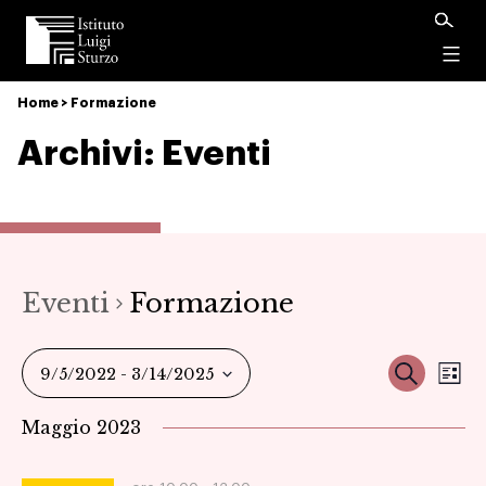
Istituto
Luigi
Menu
Sturzo
Home
>
Formazione
Archivi:
Eventi
Eventi
Formazione
Ev
Event
Cerca
9/5/2022
 - 
3/14/2025
Ele
Vi
Seleziona
Ricer
Maggio 2023
la
Na
data.
e