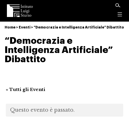
Istituto
Luigi
Menu
Sturzo
Home
>
Eventi
>
“Democrazia e Intelligenza Artificiale” Dibattito
“Democrazia e
Intelligenza Artificiale”
Dibattito
« Tutti gli Eventi
Questo evento è passato.