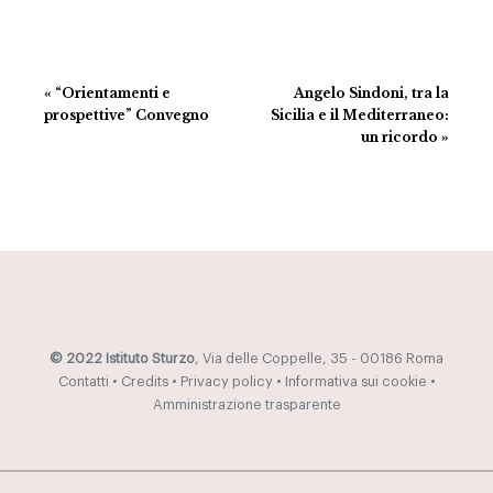
Evento
«
“Orientamenti e
Angelo Sindoni, tra la
Navigazione
prospettive” Convegno
Sicilia e il Mediterraneo:
un ricordo
»
© 2022 Istituto Sturzo
, Via delle Coppelle, 35 - 00186 Roma
Contatti
•
Credits
•
Privacy policy
•
Informativa sui cookie
•
Amministrazione trasparente