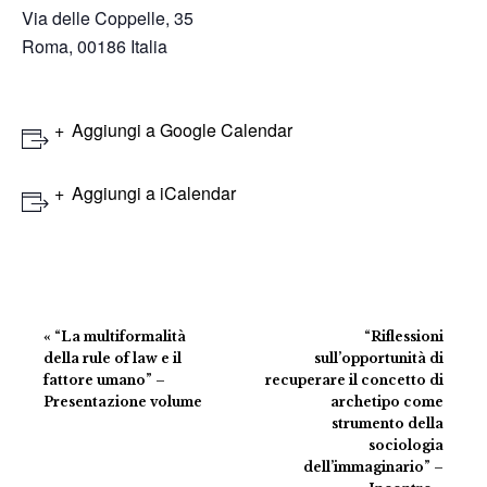
Via delle Coppelle, 35
Roma
,
00186
Italia
Aggiungi a Google Calendar
Aggiungi a iCalendar
Evento
«
“La multiformalità
“Riflessioni
Navigazione
della rule of law e il
sull’opportunità di
fattore umano” –
recuperare il concetto di
Presentazione volume
archetipo come
strumento della
sociologia
dell’immaginario” –