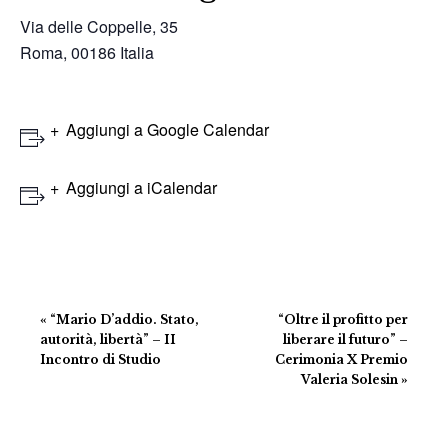
Via delle Coppelle, 35
Roma
,
00186
Italia
Aggiungi a Google Calendar
Aggiungi a iCalendar
Evento
«
“Mario D’addio. Stato,
“Oltre il profitto per
Navigazione
autorità, libertà” – II
liberare il futuro” –
Incontro di Studio
Cerimonia X Premio
Valeria Solesin
»