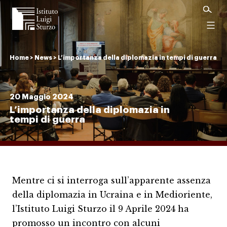
Istituto
Luigi
Menu
Sturzo
Home
>
News
>
L’importanza della diplomazia in tempi di guerra
20 Maggio 2024
L’importanza della diplomazia in
tempi di guerra
Mentre ci si interroga sull’apparente assenza
della diplomazia in Ucraina e in Medioriente,
l’Istituto Luigi Sturzo il 9 Aprile 2024 ha
promosso un incontro con alcuni