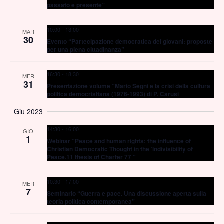
passato e presente”
10:00
-
13:00
MAR
30
Evento “Partecipazione democratica dei giovani: proposte
per una piena cittadinanza”
16:30
-
18:30
MER
31
Presentazione volume “Mario Segni e la crisi della cultura
politica democristiana (1976-1993) di P. Carusi
Giu 2023
14:30
-
16:00
GIO
1
Webinar “Peace and human rights: the influence of
Christian Democratic Thought in the ‘lndivisibility of
Peace.11 thesis of Charter 77 “
10:30
-
17:00
MER
7
Seminario “Guerra e pace. Una discussione aperta sulla
teoria politica contemporanea”