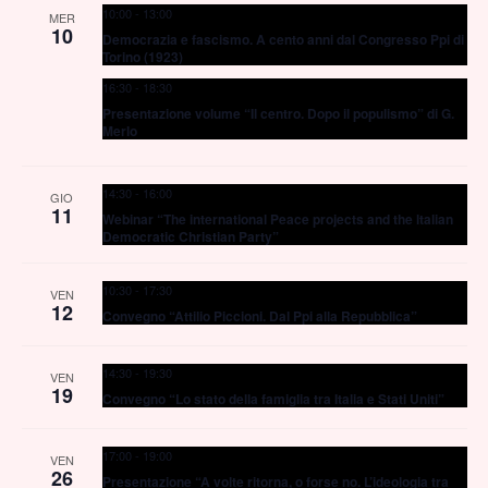
10:00
-
13:00
MER
Navig
10
Democrazia e fascismo. A cento anni dal Congresso Ppi di
Torino (1923)
16:30
-
18:30
Presentazione volume “Il centro. Dopo il populismo” di G.
Merlo
14:30
-
16:00
GIO
11
Webinar “The international Peace projects and the ltalian
Democratic Christian Party”
10:30
-
17:30
VEN
12
Convegno “Attilio Piccioni. Dal Ppi alla Repubblica”
14:30
-
19:30
VEN
19
Convegno “Lo stato della famiglia tra Italia e Stati Uniti”
17:00
-
19:00
VEN
26
Presentazione “A volte ritorna, o forse no. L’ideologia tra