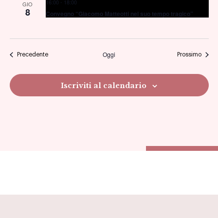
16:00
-
18:00
GIO
8
Convegno “Giacomo Matteotti nel suo tempo tragico”
Oggi
Eventi
Eventi
Precedente
Prossimo
Iscriviti al calendario