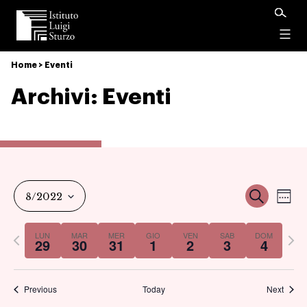
Istituto
Luigi
Menu
Sturzo
Home
>
Eventi
Archivi:
Eventi
Ev
Event
Cerca
8/2022
Set
Vi
Select
Ricer
Previous
Nex
LUN
MAR
MER
GIO
VEN
SAB
DOM
date.
29
30
31
1
2
3
4
Na
week
we
e
Previous
Today
Next
viste