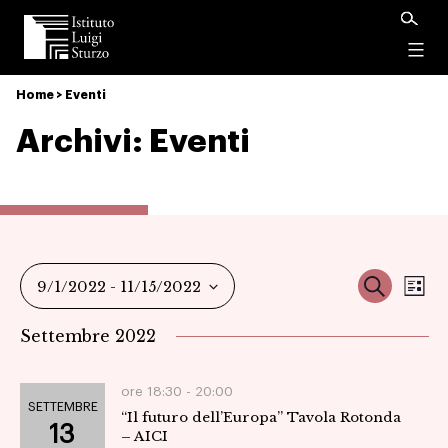
Istituto
Luigi
Menu
Sturzo
Home
>
Eventi
Archivi:
Eventi
Ev
Event
Cerca
9/1/2022
 - 
11/15/2022
Ele
Vi
Seleziona
Ricer
Settembre 2022
la
Na
data.
e
ore 18:30 -
20:00
SETTEMBRE
“Il futuro dell’Europa” Tavola Rotonda
viste
13
– AICI