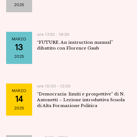
2025
Navig
ore 17:30 -
19:30
MARZO
“FUTURE. An instruction manual”
13
dibattito con Florence Gaub
2025
ore 10:00 -
12:00
MARZO
“Democrazia: limiti e prospettive” di N.
14
Antonetti – Lezione introduttiva Scuola
di Alta Formazione Politica
2025