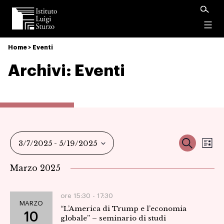
Istituto
Luigi
Menu
Sturzo
Home
>
Eventi
Archivi:
Eventi
Ev
Event
Cerca
3/7/2025
 - 
5/19/2025
Ele
Vi
Seleziona
Ricer
Marzo 2025
la
Na
data.
e
ore 15:30 -
17:30
MARZO
“L’America di Trump e l’economia
viste
10
globale” – seminario di studi