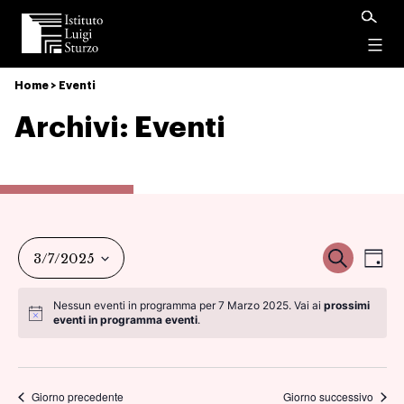
Istituto
Luigi
Menu
Sturzo
Home
>
Eventi
Archivi:
Eventi
Ev
Event
Cerca
3/7/2025
Gio
Vi
Seleziona
Ricer
Nessun eventi in programma per 7 Marzo 2025. Vai ai
prossimi
la
eventi in programma eventi
.
Na
data.
e
viste
Giorno precedente
Giorno successivo