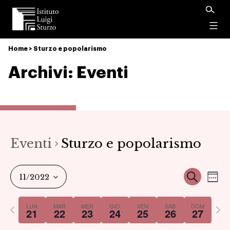
Istituto
Luigi
Menu
Sturzo
Home
>
Sturzo e popolarismo
Archivi:
Eventi
Eventi
Sturzo e popolarismo
Ev
Event
Cerca
11/2022
Set
Vi
Select
Ricer
Previous
Nex
LUN
MAR
MER
GIO
VEN
SAB
DOM
date.
21
22
23
24
25
26
27
Na
week
we
e