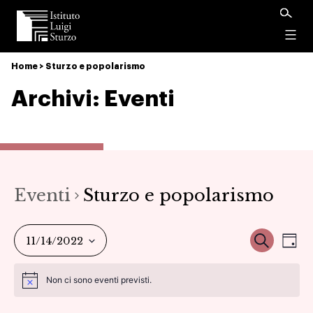
Istituto
Luigi
Menu
Sturzo
Home
>
Sturzo e popolarismo
Archivi:
Eventi
Eventi
Sturzo e popolarismo
Ev
Event
Cerca
11/14/2022
Gio
Vi
Seleziona
Ricer
Non ci sono eventi previsti.
la
Na
data.
e