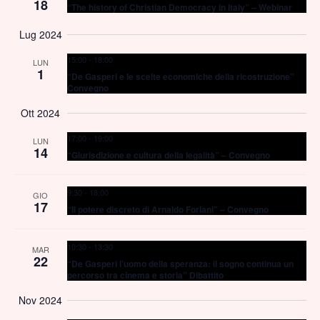
18
“The history of Christian Democracy in Italy” – Webinar
Lug 2024
15:00
-
18:00
LUN
1
“De Gasperi e le scelte economiche della ricostruzione”
Convegno
Ott 2024
17:00
-
19:00
LUN
14
“Giurisdizione e cultura della legalità” – Convegno
9:30
-
18:00
GIO
17
“Il potere discreto di Arnaldo Forlani” – Convegno
10:30
-
13:30
MAR
22
“De Gasperi l’uomo della speranza: il sogno continua un
percorso tra cinema e storia” Dibattito
Nov 2024