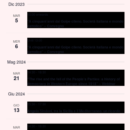
Vi
Ricer
Dic 2023
la
Na
10:00 onwards
data.
MAR
e
5
“A cinquant’anni dal Golpe cileno. Società italiana e mondo
cattolico” – Convegno
viste
Until 13:00
MER
Navig
6
“A cinquant’anni dal Golpe cileno. Società italiana e mondo
cattolico” – Convegno
Mag 2024
14:30
-
18:30
MAR
21
“The rise and the fall of the People’s Parties: a history of
democracy in Western Europe since 1918” – Webinar
Giu 2024
15:30
-
17:30
GIO
13
Angelo Sindoni, tra la Sicilia e il Mediterraneo: un ricordo
14:30
-
18:30
MAR