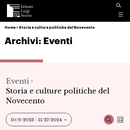
Istituto
Luigi
Menu
Sturzo
Home
>
Storia e culture politiche del Novecento
Archivi:
Eventi
Eventi
Storia e culture politiche del
Novecento
Ev
Event
Cerca
10/9/2023
 - 
11/27/2024
Ele
Seleziona