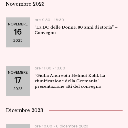
Vi
Ricer
Novembre 2023
la
Na
data.
e
ore 9:30 -
18:30
NOVEMBRE
“La DC delle Donne, 80 anni di storia” –
viste
16
Convegno
2023
Navig
ore 11:00 -
13:00
NOVEMBRE
“Giulio Andreotti Helmut Kohl. La
17
riunificazione della Germania”
presentazione atti del convegno
2023
Dicembre 2023
ore 10:00 -
6 dicembre 2023