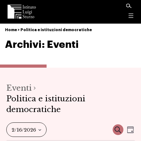
Istituto
Luigi
Menu
Sturzo
Home
>
Politica e istituzioni democratiche
Archivi:
Eventi
Eventi
Politica e istituzioni
democratiche
Ev
Event
Cerca
2/16/2026
Gio
Seleziona