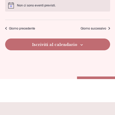
Vi
Ricer
Non ci sono eventi previsti.
la
Na
data.
e
viste
Giorno precedente
Giorno successivo
Navig
Iscriviti al calendario