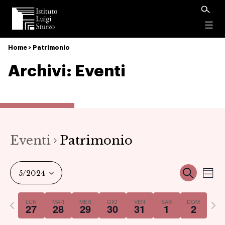
Istituto
Luigi
Menu
Sturzo
Home
>
Patrimonio
Archivi:
Eventi
Eventi
Patrimonio
Ev
Event
Cerca
5/2024
Set
Vi
Select
Ricer
Previous
Nex
LUN
MAR
MER
GIO
VEN
SAB
DOM
date.
27
28
29
30
31
1
2
Na
week
we
e