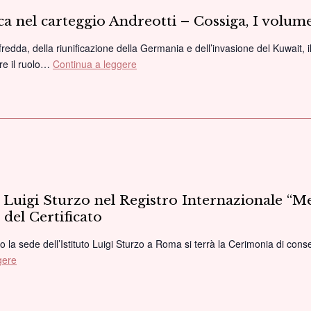
lica nel carteggio Andreotti – Cossiga, I volu
fredda, della riunificazione della Germania e dell’invasione del Kuwait, i
ire il ruolo…
Continua a leggere
“La
crisi
della
repubblica
nel
carteggio
Andreotti
–
Cossiga,
io Luigi Sturzo nel Registro Internazionale 
I
del Certificato
volume”
presentazione
 la sede dell’Istituto Luigi Sturzo a Roma si terrà la Cerimonia di conseg
volume
gere
Iscrizione
dell’Archivio
Luigi
Sturzo