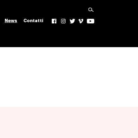
News
Contatti
f
Ig
t
v
yt