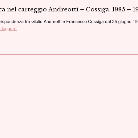
nel
ica nel carteggio Andreotti – Cossiga. 1985 – 
Registro
Internazionale
rrispondenza tra Giulio Andreotti e Francesco Cossiga dal 25 giugno 1985 
“Memoria
a leggere
“La
del
crisi
Mondo”
della
Unesco
repubblica
–
nel
Cerimonia
carteggio
di
Andreotti
consegna
–
del
Cossiga.
Certificato
1985
–
1992”
-
presentazione
volumi