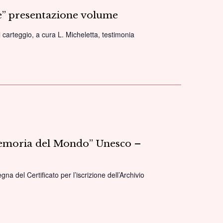
Dibattito
me” presentazione volume
l carteggio, a cura L. Micheletta, testimonia
“Memoria del Mondo” Unesco –
na del Certificato per l’iscrizione dell’Archivio