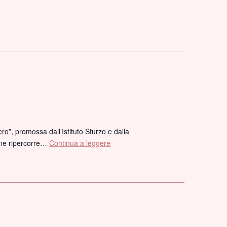
ero”, promossa dall’Istituto Sturzo e dalla
ione ripercorre…
Continua a leggere
“La
satira
politica
tra
storia
e
attualità”
–