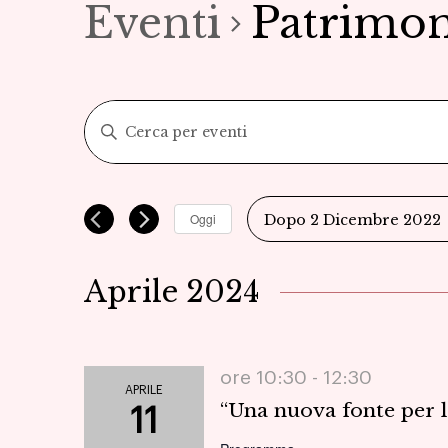
Eventi
Patrimo
Eventi
Inserisci
Parola
Ricerca
Chiave.
Cerca
e
Oggi
Dopo 2 Dicembre 2022
Eventi
Seleziona
viste
per
la
Aprile 2024
Parola
Navigazione
data.
Chiave.
ore 10:30 -
12:30
APRILE
“Una nuova fonte per l
11