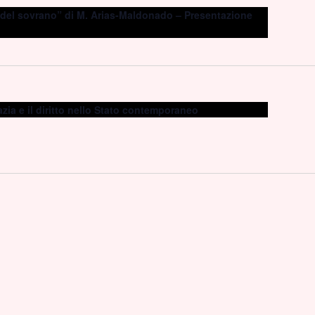
 del sovrano” di M. Arias-Maldonado – Presentazione
ia e il diritto nello Stato contemporaneo