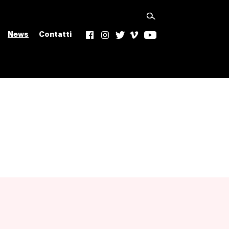
News
Contatti
f
Ig
t
v
yt