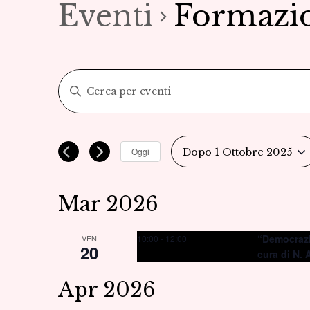
Eventi
Formazi
Eventi
Inserisci
Parola
Ricerca
Chiave.
Cerca
e
Oggi
Dopo 1 Ottobre 2025
Eventi
Seleziona
viste
per
la
Parola
Mar 2026
Navigazione
data.
Chiave.
“Democrazi
10:00
-
12:00
VEN
20
cura di N. 
Apr 2026