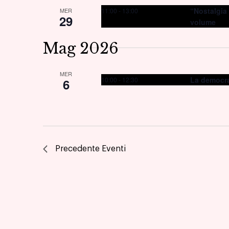
“Nostalgia
11:00
-
13:00
MER
29
volume
Mag 2026
MER
La democraz
10:00
-
12:30
6
Precedente
Eventi