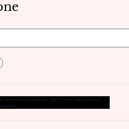
one
a, libertà e uguaglianza” SAFP Lectio Magistralis a
Antonetti