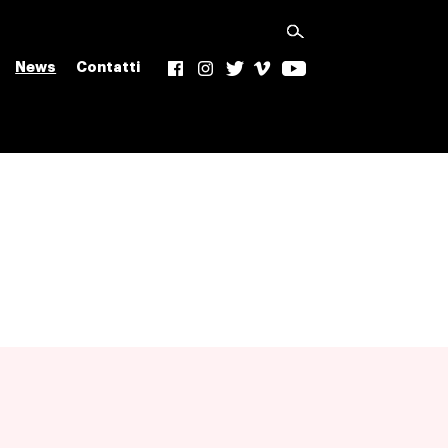
News
Contatti
f
Ig
t
v
yt