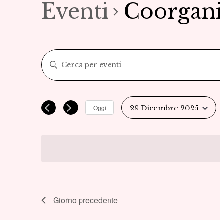
Eventi
Coorgani
Eventi
Inserisci
Parola
Ricerca
Chiave.
Cerca
e
Oggi
29 Dicembre 2025
Eventi
Seleziona
viste
per
la
Parola
Navigazione
data.
Chiave.
Giorno precedente