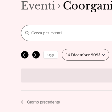
Eventi
Coorgani
Eventi
Inserisci
Parola
Ricerca
Chiave.
Cerca
e
Oggi
14 Dicembre 2025
Eventi
Seleziona
viste
per
la
Parola
Navigazione
data.
Chiave.
Giorno precedente