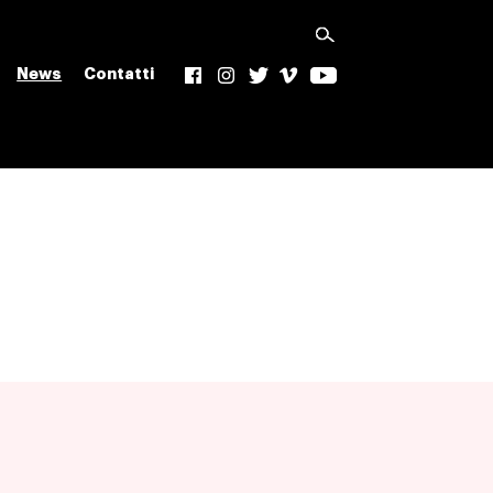
News
Contatti
f
Ig
t
v
yt